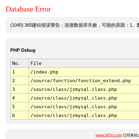
Database Error
(1040) 365建站错误警告：连接数据库失败，可能的原因：1、数
PHP Debug
No.
File
1
/index.php
2
/source/function/function_extend.php
3
/source/class/jzmysql.class.php
4
/source/class/jzmysql.class.php
5
/source/class/jzmysql.class.php
6
/source/class/jzmysql.class.php
www.365jz.com
已经将此