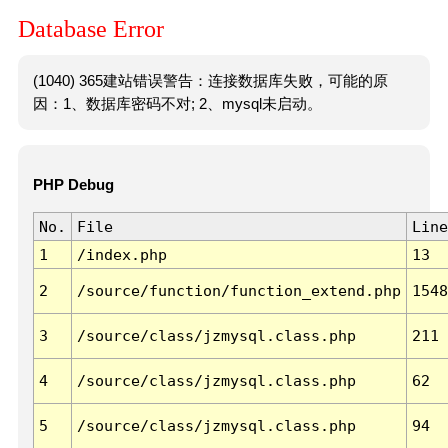
Database Error
(1040) 365建站错误警告：连接数据库失败，可能的原
因：1、数据库密码不对; 2、mysql未启动。
PHP Debug
No.
File
Line
1
/index.php
13
2
/source/function/function_extend.php
1548
3
/source/class/jzmysql.class.php
211
4
/source/class/jzmysql.class.php
62
5
/source/class/jzmysql.class.php
94