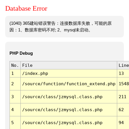
Database Error
(1040) 365建站错误警告：连接数据库失败，可能的原
因：1、数据库密码不对; 2、mysql未启动。
PHP Debug
No.
File
Line
1
/index.php
13
2
/source/function/function_extend.php
1548
3
/source/class/jzmysql.class.php
211
4
/source/class/jzmysql.class.php
62
5
/source/class/jzmysql.class.php
94