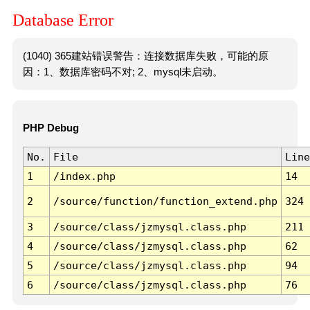
Database Error
(1040) 365建站错误警告：连接数据库失败，可能的原
因：1、数据库密码不对; 2、mysql未启动。
PHP Debug
No.
File
Line
1
/index.php
14
2
/source/function/function_extend.php
324
3
/source/class/jzmysql.class.php
211
4
/source/class/jzmysql.class.php
62
5
/source/class/jzmysql.class.php
94
6
/source/class/jzmysql.class.php
76