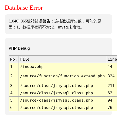
Database Error
(1040) 365建站错误警告：连接数据库失败，可能的原
因：1、数据库密码不对; 2、mysql未启动。
PHP Debug
No.
File
Line
1
/index.php
14
2
/source/function/function_extend.php
324
3
/source/class/jzmysql.class.php
211
4
/source/class/jzmysql.class.php
62
5
/source/class/jzmysql.class.php
94
6
/source/class/jzmysql.class.php
76