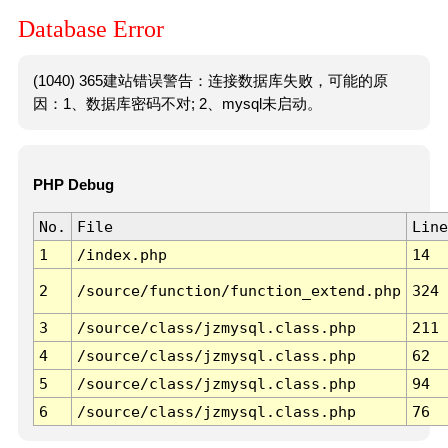
Database Error
(1040) 365建站错误警告：连接数据库失败，可能的原
因：1、数据库密码不对; 2、mysql未启动。
PHP Debug
No.
File
Line
1
/index.php
14
2
/source/function/function_extend.php
324
3
/source/class/jzmysql.class.php
211
4
/source/class/jzmysql.class.php
62
5
/source/class/jzmysql.class.php
94
6
/source/class/jzmysql.class.php
76