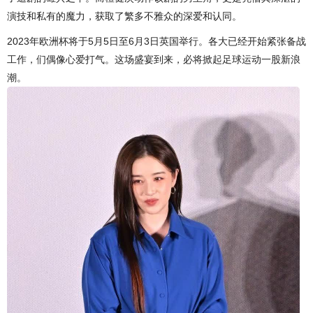
演技和私有的魔力，获取了繁多不雅众的深爱和认同。
2023年欧洲杯将于5月5日至6月3日英国举行。各大已经开始紧张备战
工作，们偶像心爱打气。这场盛宴到来，必将掀起足球运动一股新浪
潮。