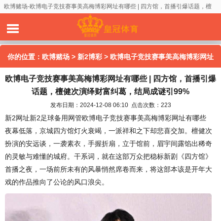
欧博赌场-欧博电子竞技赛事美高梅博彩网址有哪些 | 四方馆，首播引爆话题，檀
健次演绎财富纠葛，结局成谜引99%
你的位置：
欧博赌场
>
新2博彩
> 欧博电子竞技赛事美高梅博彩网址
欧博电子竞技赛事美高梅博彩网址有哪些 | 四方馆，首播引爆
有哪些 | 四方馆，首播引爆话题，檀健次演绎财富纠葛，结局成谜引
话题，檀健次演绎财富纠葛，结局成谜引99%
99%
发布日期：2024-12-08 06:10 点击次数：223
新2网址新2足球备用网管欧博电子竞技赛事美高梅博彩网址有哪些
夜幕低落，京城四方馆灯火衰竭，一派祥和之下却悲喜交加。檀健次
扮演的安远谈，一袭素衣，手握折扇，立于馆前，眉宇间露馅出稀奇
的灵敏与难懂的城府。干系词，就在这部万众把稳标新剧《四方馆》
首播之夜，一场前所未有的风暴悄然席卷而来，将这部本该是开年大
戏的作品推向了公论的风口浪尖。