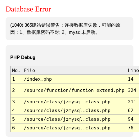
Database Error
(1040) 365建站错误警告：连接数据库失败，可能的原
因：1、数据库密码不对; 2、mysql未启动。
PHP Debug
No.
File
Line
1
/index.php
14
2
/source/function/function_extend.php
324
3
/source/class/jzmysql.class.php
211
4
/source/class/jzmysql.class.php
62
5
/source/class/jzmysql.class.php
94
6
/source/class/jzmysql.class.php
76