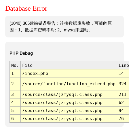
Database Error
(1040) 365建站错误警告：连接数据库失败，可能的原
因：1、数据库密码不对; 2、mysql未启动。
PHP Debug
No.
File
Line
1
/index.php
14
2
/source/function/function_extend.php
324
3
/source/class/jzmysql.class.php
211
4
/source/class/jzmysql.class.php
62
5
/source/class/jzmysql.class.php
94
6
/source/class/jzmysql.class.php
76