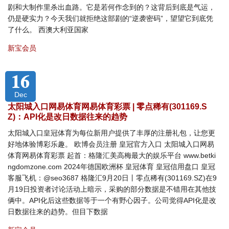
剧和大制作里杀出血路。它是若何作念到的？这背后到底是气运，
仍是硬实力？今天我们就拒绝这部剧的“逆袭密码”，望望它到底凭
了什么。 西澳大利亚国家
新宝会员
16
Dec
太阳城入口网易体育网易体育彩票 | 零点稀有(301169.S
Z)：API化是改日数据往来的趋势
太阳城入口皇冠体育为每位新用户提供了丰厚的注册礼包，让您更
好地体验博彩乐趣。 欧博会员注册 皇冠官方入口 太阳城入口网易
体育网易体育彩票 起首：格隆汇美高梅最大的娱乐平台 www.betki
ngdomzone.com 2024年德国欧洲杯 皇冠体育 皇冠信用盘口 皇冠
客服飞机：@seo3687 格隆汇9月20日丨零点稀有(301169.SZ)在9
月19日投资者讨论活动上暗示，采购的部分数据是不错用在其他技
俩中。API化后这些数据等于一个有野心因子。公司觉得API化是改
日数据往来的趋势。但目下数据