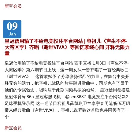
新宝会员
09
Jan
皇冠信用输了不给电竞投注平台网站 | 容祖儿《声生不停·
大湾区季》齐唱《谢世VIVA》等回忆萦绕心间 开释无限力
量
皇冠信用输了不给电竞投注平台网站 西甲直播 1月3日《声生不停·
大湾区季》第六期节目上线，这一期女队一皆齐唱了一首经典歌曲
《谢世VIVA》，这首歌赋予了芳华张扬强烈的力量，在舞台中央开
释无穷的活力，把容祖儿战队的故事融进歌曲中，同期也有了属于
她们的专属驰念，唱响属于此刻同频共振的顿然。 皇冠信用盘搭建
皇冠体育hg86a 皇冠客服飞机：@seo3687 电竞投注平台网站新2
足球手机登录网 这一期节目容祖儿薛凯琪卫兰李宇春周笔畅伍珂玥
带来经典歌曲《谢世VIVA》，容祖儿说罗致这首歌也共同领有了一
个
新宝会员