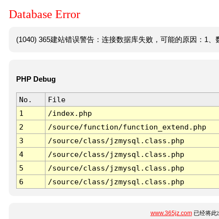
Database Error
(1040) 365建站错误警告：连接数据库失败，可能的原因：1、数
PHP Debug
No.
File
1
/index.php
2
/source/function/function_extend.php
3
/source/class/jzmysql.class.php
4
/source/class/jzmysql.class.php
5
/source/class/jzmysql.class.php
6
/source/class/jzmysql.class.php
www.365jz.com
已经将此