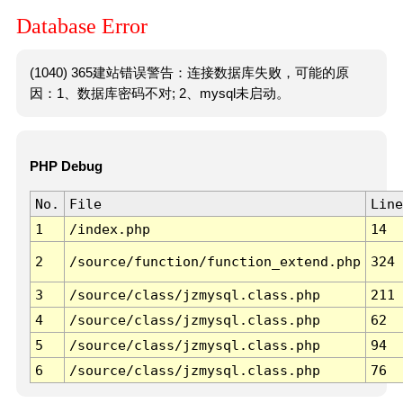
Database Error
(1040) 365建站错误警告：连接数据库失败，可能的原
因：1、数据库密码不对; 2、mysql未启动。
PHP Debug
No.
File
Line
1
/index.php
14
2
/source/function/function_extend.php
324
3
/source/class/jzmysql.class.php
211
4
/source/class/jzmysql.class.php
62
5
/source/class/jzmysql.class.php
94
6
/source/class/jzmysql.class.php
76