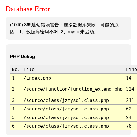
Database Error
(1040) 365建站错误警告：连接数据库失败，可能的原
因：1、数据库密码不对; 2、mysql未启动。
PHP Debug
No.
File
Line
1
/index.php
14
2
/source/function/function_extend.php
324
3
/source/class/jzmysql.class.php
211
4
/source/class/jzmysql.class.php
62
5
/source/class/jzmysql.class.php
94
6
/source/class/jzmysql.class.php
76