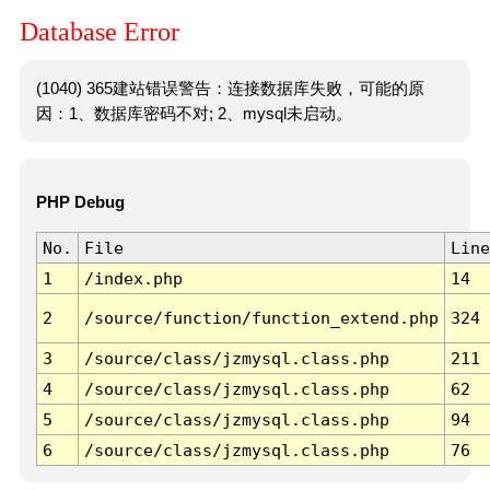
Database Error
(1040) 365建站错误警告：连接数据库失败，可能的原
因：1、数据库密码不对; 2、mysql未启动。
PHP Debug
No.
File
Line
1
/index.php
14
2
/source/function/function_extend.php
324
3
/source/class/jzmysql.class.php
211
4
/source/class/jzmysql.class.php
62
5
/source/class/jzmysql.class.php
94
6
/source/class/jzmysql.class.php
76