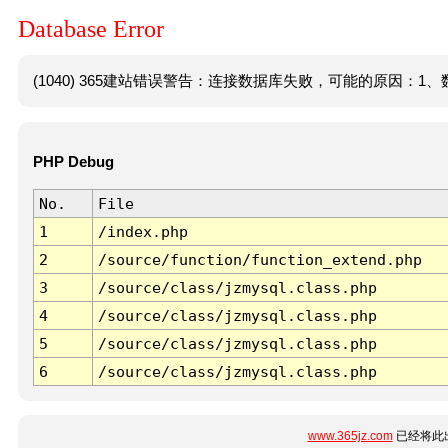
Database Error
(1040) 365建站错误警告：连接数据库失败，可能的原因：1、数
PHP Debug
No.
File
1
/index.php
2
/source/function/function_extend.php
3
/source/class/jzmysql.class.php
4
/source/class/jzmysql.class.php
5
/source/class/jzmysql.class.php
6
/source/class/jzmysql.class.php
www.365jz.com
已经将此