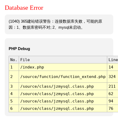
Database Error
(1040) 365建站错误警告：连接数据库失败，可能的原
因：1、数据库密码不对; 2、mysql未启动。
PHP Debug
No.
File
Line
1
/index.php
14
2
/source/function/function_extend.php
324
3
/source/class/jzmysql.class.php
211
4
/source/class/jzmysql.class.php
62
5
/source/class/jzmysql.class.php
94
6
/source/class/jzmysql.class.php
76