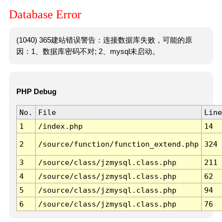
Database Error
(1040) 365建站错误警告：连接数据库失败，可能的原
因：1、数据库密码不对; 2、mysql未启动。
PHP Debug
No.
File
Line
1
/index.php
14
2
/source/function/function_extend.php
324
3
/source/class/jzmysql.class.php
211
4
/source/class/jzmysql.class.php
62
5
/source/class/jzmysql.class.php
94
6
/source/class/jzmysql.class.php
76