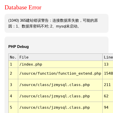
Database Error
(1040) 365建站错误警告：连接数据库失败，可能的原
因：1、数据库密码不对; 2、mysql未启动。
PHP Debug
No.
File
Line
1
/index.php
13
2
/source/function/function_extend.php
1548
3
/source/class/jzmysql.class.php
211
4
/source/class/jzmysql.class.php
62
5
/source/class/jzmysql.class.php
94