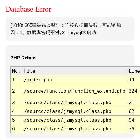
Database Error
(1040) 365建站错误警告：连接数据库失败，可能的原
因：1、数据库密码不对; 2、mysql未启动。
PHP Debug
No.
File
Line
1
/index.php
14
2
/source/function/function_extend.php
324
3
/source/class/jzmysql.class.php
211
4
/source/class/jzmysql.class.php
62
5
/source/class/jzmysql.class.php
94
6
/source/class/jzmysql.class.php
76