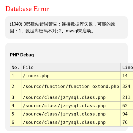
Database Error
(1040) 365建站错误警告：连接数据库失败，可能的原
因：1、数据库密码不对; 2、mysql未启动。
PHP Debug
No.
File
Line
1
/index.php
14
2
/source/function/function_extend.php
324
3
/source/class/jzmysql.class.php
211
4
/source/class/jzmysql.class.php
62
5
/source/class/jzmysql.class.php
94
6
/source/class/jzmysql.class.php
76