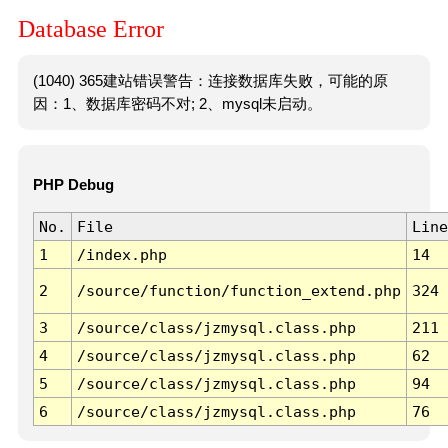
Database Error
(1040) 365建站错误警告：连接数据库失败，可能的原
因：1、数据库密码不对; 2、mysql未启动。
PHP Debug
No.
File
Line
1
/index.php
14
2
/source/function/function_extend.php
324
3
/source/class/jzmysql.class.php
211
4
/source/class/jzmysql.class.php
62
5
/source/class/jzmysql.class.php
94
6
/source/class/jzmysql.class.php
76