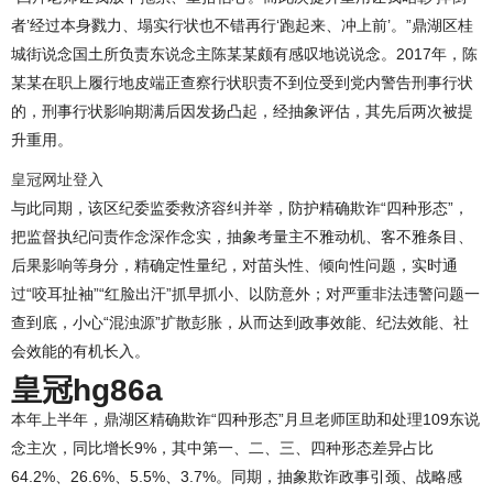
者’经过本身戮力、塌实行状也不错再行‘跑起来、冲上前’。”鼎湖区桂
城街说念国土所负责东说念主陈某某颇有感叹地说说念。2017年，陈
某某在职上履行地皮端正查察行状职责不到位受到党内警告刑事行状
的，刑事行状影响期满后因发扬凸起，经抽象评估，其先后两次被提
升重用。
皇冠网址登入
与此同期，该区纪委监委救济容纠并举，防护精确欺诈“四种形态”，
把监督执纪问责作念深作念实，抽象考量主不雅动机、客不雅条目、
后果影响等身分，精确定性量纪，对苗头性、倾向性问题，实时通
过“咬耳扯袖”“红脸出汗”抓早抓小、以防意外；对严重非法违警问题一
查到底，小心“混浊源”扩散彭胀，从而达到政事效能、纪法效能、社
会效能的有机长入。
皇冠hg86a
本年上半年，鼎湖区精确欺诈“四种形态”月旦老师匡助和处理109东说
念主次，同比增长9%，其中第一、二、三、四种形态差异占比
64.2%、26.6%、5.5%、3.7%。同期，抽象欺诈政事引颈、战略感