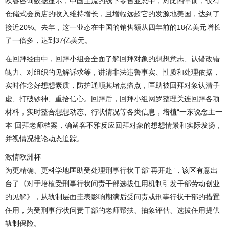
欧睿咨询数据显示，中国主流的线下零售业态中，对比四年前，仅有
仓储式会员店的收入维持增长，且增幅远超它的发源地美国，达到了
接近20%。去年，这一业态在中国的销售额从四年前的18亿美元增长
了一倍多，达到37亿美元。
在回拜经由中，回拜小组会全面了解回拜对象的想想意志、认错改错
魄力、对组织的见解诉求等，讲清非法违警事实、性质和处理依据，
实时作念好想想素质，防护通顺其堵点痛点，匡助被回拜对象认清子
虚、打破钞神、重拾信心。回拜后，回拜小组网罗整理关连回拜各项
材料，实时整合想想动态、行状情况等各类信息，培植“一东说念主一
本”回拜老师档案，确凿客不雅反应回拜对象的想想情景和实际发扬，
并视情况推论动态追踪。
激情欧洲杯
为更精确、更科学地匡助受处理刑事行状干部“再开赴”，该区有意出
台了《对于培植受刑事行状问责干部选拔任用机制引发干部劳动创业
的见解》，从轨制层面圭表影响期满后受问责或刑事行状干部的措置
任用，为受刑事行状问责干部的老师帮扶、抽象评估、选拔任用提供
轨制保险。