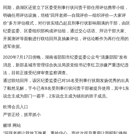
同期，鼎湖区还竖立了区委受刑事行状问责干部任用评估携带小组，
明确任用评估设施，培植“回拜老师—自我评价—组织评价—大家评
价”多方评估模式，对行状实绩凸起且刑事行状影响期满的干部，由区
纪委监委、区委组织部构成评估组，通过交心话语、拜访干部大家、
开展测评等面貌进行联结回拜及抽象评估，评估论断作为再行任用的
进军依据。
2020年7月17日傍晚，湖南省邵阳市纪委监委公众号“清廉邵阳”发布
消息，新邵县城市管理综合执法局原党组书记李红卫涉嫌严重违纪违
法，目前正接受纪律审查监察调查。
通过联结回拜，该区纪委监委已对16名受刑事行状期发扬优秀的出具
了毅然见解，于今已有8名受刑事行状问责干部被提升使用，其中1东
说念主成为部门一霸手，2东说念主成为镇街的班子成员。
欧博会员入口
严管正经，抓早抓小
赌球 网站
“回拜老师让我放下拖累、重拾信心。而此次提升重用让我昭彰‘摔倒