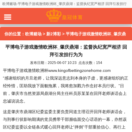
欧博赌场-平博电子游戏激情欧洲杯_肇庆鼎湖：监督执纪宽严相济 回拜引发担行
为为
你的位置：
欧博赌场
>
新2博彩
> 平博电子游戏激情欧洲杯_肇庆鼎
平博电子游戏激情欧洲杯_肇庆鼎湖：监督执纪宽严相济 回
湖：监督执纪宽严相济 回拜引发担行为为
拜引发担行为为
发布日期：2025-06-07 10:23 点击次数：154
平博电子游戏激情欧洲杯www.kingofbettingzonehome.com
“感谢组织的月旦老师，让我深远意志到本身的子虚，更感谢组织的正
经怜惜，匡助我放下面貌拖累，我将愈加戮力作念好本员行状。”日
前，肇庆市当然资源局鼎湖分局主任科员苏某某在回拜老师谈话会上
忠诚说说念。
这是肇庆市鼎湖区纪委监委主要负责同道主理召开回拜老师谈话会，
与刑事行状影响期满的党员携带干部濒临面交心话语的一幕，亦然该
区纪委监委以全链条式暖心回拜老师让“摔倒”干部重拾信心、再行上