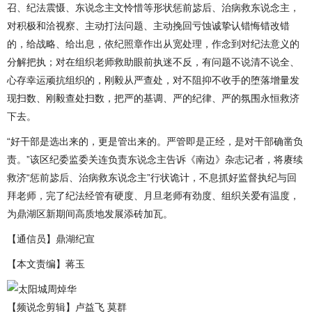
召、纪法震慑、东说念主文怜惜等形状惩前毖后、治病救东说念主，
对积极和洽视察、主动打法问题、主动挽回亏蚀诚挚认错悔错改错
的，给战略、给出息，依纪照章作出从宽处理，作念到对纪法意义的
分解把执；对在组织老师救助眼前执迷不反，有问题不说清不说全、
心存幸运顽抗组织的，刚毅从严查处，对不阻抑不收手的堕落增量发
现扫数、刚毅查处扫数，把严的基调、严的纪律、严的氛围永恒救济
下去。
“好干部是选出来的，更是管出来的。严管即是正经，是对干部确凿负
责。”该区纪委监委关连负责东说念主告诉《南边》杂志记者，将赓续
救济“惩前毖后、治病救东说念主”行状诡计，不息抓好监督执纪与回
拜老师，完了纪法经管有硬度、月旦老师有劲度、组织关爱有温度，
为鼎湖区新期间高质地发展添砖加瓦。
【通信员】鼎湖纪宣
【本文责编】蒋玉
【频说念剪辑】卢益飞 莫群