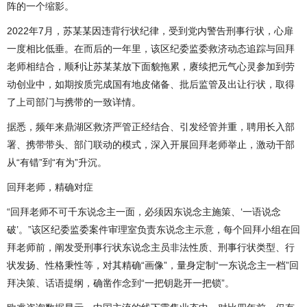
阵的一个缩影。
2022年7月，苏某某因违背行状纪律，受到党内警告刑事行状，心扉
一度相比低垂。在而后的一年里，该区纪委监委救济动态追踪与回拜
老师相结合，顺利让苏某某放下面貌拖累，赓续把元气心灵参加到劳
动创业中，如期按质完成国有地皮储备、批后监管及出让行状，取得
了上司部门与携带的一致详情。
据悉，频年来鼎湖区救济严管正经结合、引发经管并重，聘用长入部
署、携带带头、部门联动的模式，深入开展回拜老师举止，激动干部
从“有错”到“有为”升沉。
回拜老师，精确对症
“回拜老师不可千东说念主一面，必须因东说念主施策、‘一语说念
破’。”该区纪委监委案件审理室负责东说念主示意，每个回拜小组在回
拜老师前，阐发受刑事行状东说念主员非法性质、刑事行状类型、行
状发扬、性格秉性等，对其精确“画像”，量身定制“一东说念主一档”回
拜决策、话语提纲，确凿作念到“一把钥匙开一把锁”。