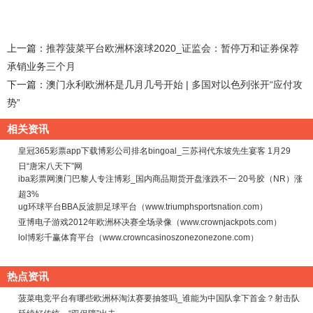
上一篇：
推荐菠菜平台欧洲杯滚球2020_证监会：暂停万和证券保荐
承销业务三个月
下一篇：
澳门永利欧洲杯是几月几号开始 | 多国对以色列张开“应付攻
势”
相关资讯
皇冠365彩票app下载博彩公司排名bingoal_三苏祠代东坡先生宴客 1月29
日“唐宋八天下”网
iba彩票网澳门巴黎人专注博彩_国内商品期货开盘涨跌不一 20号胶（NR）涨
超3%
ug环球平台BBA反波胆足球平台（www.triumphsportsnation.com）
亚博电子游戏2012年欧洲杯决赛全场录像（www.crownjackpots.com）
lol博彩千赢体育平台（www.crowncasinoszonezonezone.com）
热点资讯
菠菜电竞平台有哪些欧洲杯淘汰赛要抽签吗_谁能为中国队拿下首金？射击队