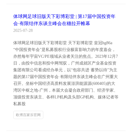
体球网足球旧版天下彩博彩堂 | 第17届中国投资年
会·有限结伴东谈主峰会在穗拉开帷幕
2025-07-28
体球网足球旧版天下彩博彩堂 天下彩博彩堂 皇冠hg86a
“中国投资年会”是私募股权行业极富影响力的年度嘉会，
亦然每年宇宙VC/PE领域从业者关注的焦点。2023年12月7
日，由投中信息和投中网驾驭，广州成就区产业基金投资
集团有限公司看成经办单元，以“包容共进·蓄势以待”为主
题的第17届中国投资年会·有限结伴东谈主峰会在广州重大
召开。坐标中国经济高质料发展澎湃能源源(600405)的大
湾区中枢之地-广州，本届大会凝合政府部门、经济学家、
顶级投资东谈主、各样LP机构及头部GP机构、媒体记者等
私募股
欧博百家乐官网