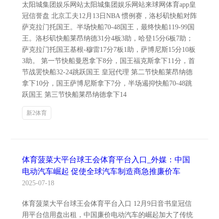
太阳城集团娱乐网站太阳城集团娱乐网站来球网体育app皇
冠信誉盘 北京工夫12月13日NBA 惯例赛，洛杉矶快船对阵
萨克拉门托国王。半场快船70-48国王，最终快船119-99国
王。洛杉矶快船莱昂纳德31分4板3助，哈登15分6板7助；
萨克拉门托国王基根-穆雷17分7板1助，萨博尼斯15分10板
3助。 第一节快船曼恩拿下8分，国王福克斯拿下11分，首
节战罢快船32-24跳跃国王 皇冠代理 第二节快船莱昂纳德
拿下10分，国王萨博尼斯拿下7分，半场遏抑快船70-48跳
跃国王 第三节快船莱昂纳德拿下14
新2体育
体育菠菜大平台球王会体育平台入口_外媒：中国
电动汽车崛起 促使全球汽车制造商急推廉价车
2025-07-18
体育菠菜大平台球王会体育平台入口 12月9日音书皇冠信
用平台信用盘出租，中国廉价电动汽车的崛起加大了传统