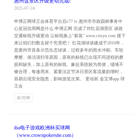
惠州这景区升级更动完成!
2025-07-24
申博正网球王会体育平台启c77 tv 惠州市市政园林事务中
心皇冠信用网是什么 申博正网 完成了对红花湖景区 谈路
交通标线升级更动 让标线换上“新装” www.ciwyu.com 接下
来让咱们扫数去探个究竟吧！ 红花湖绿谈建成于2010年，
是惠州市首条示范生态绿谈，过程多年的雨水冲刷、车轮
摩擦、保洁清扫等原因，原有的标线已出现不同进程的磨
损和缺失，加上原有的标线、象征系统较为简便，缱绻不
够合理，每逢周末、紧要法定节沐日景区客流量剧增时，
容易出现安全隐患，影响游览次第。 更动前 金宝博app 球
王会
新2官网
iba电子游戏欧洲杯买球网
（www.crownpokersite.com）