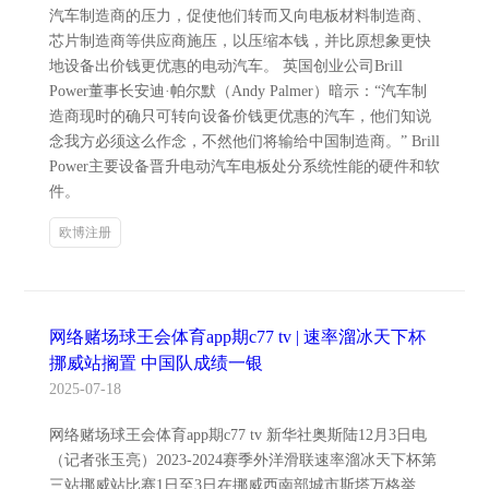
汽车制造商的压力，促使他们转而又向电板材料制造商、
芯片制造商等供应商施压，以压缩本钱，并比原想象更快
地设备出价钱更优惠的电动汽车。 英国创业公司Brill
Power董事长安迪·帕尔默（Andy Palmer）暗示：“汽车制
造商现时的确只可转向设备价钱更优惠的汽车，他们知说
念我方必须这么作念，不然他们将输给中国制造商。” Brill
Power主要设备晋升电动汽车电板处分系统性能的硬件和软
件。
欧博注册
网络赌场球王会体育app期c77 tv | 速率溜冰天下杯
挪威站搁置 中国队成绩一银
2025-07-18
网络赌场球王会体育app期c77 tv 新华社奥斯陆12月3日电
（记者张玉亮）2023-2024赛季外洋滑联速率溜冰天下杯第
三站挪威站比赛1日至3日在挪威西南部城市斯塔万格举