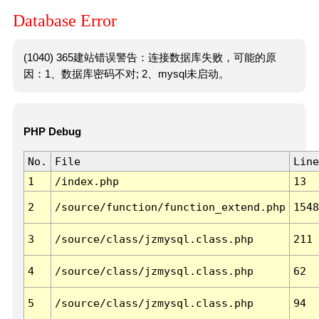
Database Error
(1040) 365建站错误警告：连接数据库失败，可能的原
因：1、数据库密码不对; 2、mysql未启动。
PHP Debug
No.
File
Line
1
/index.php
13
2
/source/function/function_extend.php
1548
3
/source/class/jzmysql.class.php
211
4
/source/class/jzmysql.class.php
62
5
/source/class/jzmysql.class.php
94