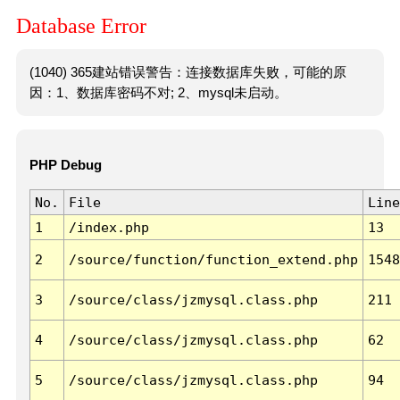
Database Error
(1040) 365建站错误警告：连接数据库失败，可能的原
因：1、数据库密码不对; 2、mysql未启动。
PHP Debug
No.
File
Line
1
/index.php
13
2
/source/function/function_extend.php
1548
3
/source/class/jzmysql.class.php
211
4
/source/class/jzmysql.class.php
62
5
/source/class/jzmysql.class.php
94