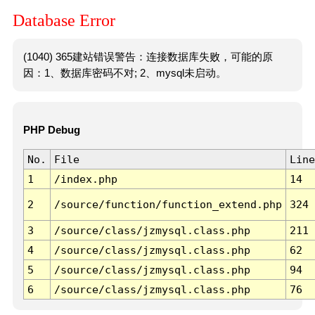
Database Error
(1040) 365建站错误警告：连接数据库失败，可能的原
因：1、数据库密码不对; 2、mysql未启动。
PHP Debug
No.
File
Line
1
/index.php
14
2
/source/function/function_extend.php
324
3
/source/class/jzmysql.class.php
211
4
/source/class/jzmysql.class.php
62
5
/source/class/jzmysql.class.php
94
6
/source/class/jzmysql.class.php
76