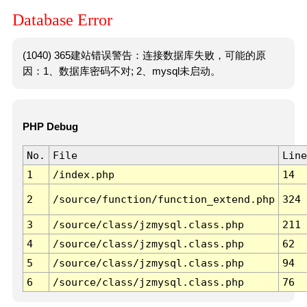
Database Error
(1040) 365建站错误警告：连接数据库失败，可能的原
因：1、数据库密码不对; 2、mysql未启动。
PHP Debug
No.
File
Line
1
/index.php
14
2
/source/function/function_extend.php
324
3
/source/class/jzmysql.class.php
211
4
/source/class/jzmysql.class.php
62
5
/source/class/jzmysql.class.php
94
6
/source/class/jzmysql.class.php
76