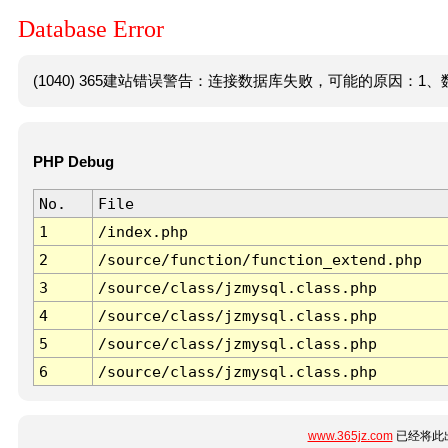
Database Error
(1040) 365建站错误警告：连接数据库失败，可能的原因：1、数
PHP Debug
No.
File
1
/index.php
2
/source/function/function_extend.php
3
/source/class/jzmysql.class.php
4
/source/class/jzmysql.class.php
5
/source/class/jzmysql.class.php
6
/source/class/jzmysql.class.php
www.365jz.com
已经将此