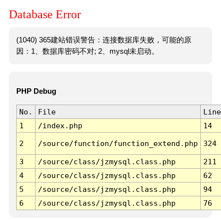
Database Error
(1040) 365建站错误警告：连接数据库失败，可能的原
因：1、数据库密码不对; 2、mysql未启动。
PHP Debug
No.
File
Line
1
/index.php
14
2
/source/function/function_extend.php
324
3
/source/class/jzmysql.class.php
211
4
/source/class/jzmysql.class.php
62
5
/source/class/jzmysql.class.php
94
6
/source/class/jzmysql.class.php
76