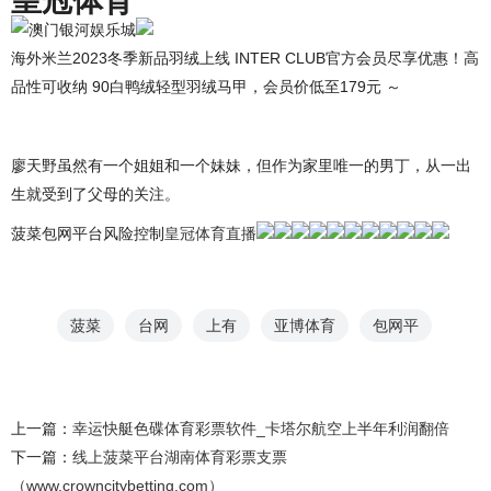
皇冠体育
海外米兰2023冬季新品羽绒上线 INTER CLUB官方会员尽享优惠！高
品性可收纳 90白鸭绒轻型羽绒马甲，会员价低至179元 ～
‍ ‍
廖天野虽然有一个姐姐和一个妹妹，但作为家里唯一的男丁，从一出
生就受到了父母的关注。
菠菜包网平台风险控制
皇冠体育直播
菠菜
台网
上有
亚博体育
包网平
上一篇：
幸运快艇色碟体育彩票软件_卡塔尔航空上半年利润翻倍
下一篇：
线上菠菜平台湖南体育彩票支票
（www.crowncitybetting.com）