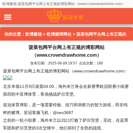
欧博赌场-菠菜包网平台网上有正规的博彩网站（www.crowndrawhome.com）
你的位置：
欧博赌场
>
欧博赌球网址
> 菠菜包网平台网上有正规的
菠菜包网平台网上有正规的博彩网站
博彩网站（www.crowndrawhome.com）
（www.crowndrawhome.com）
发布日期：2025-06-09 19:57 点击次数：180
菠菜包网平台网上有正规的博彩网站（www.crowndrawhome.com）
北京本领11月9日凌晨04:00，海外米兰将会在新赛季欧冠联赛小组赛
第四轮中亚博体育，客场挑战萨尔茨堡。
皇冠体育博彩，是一项需要经验、技巧和洞察力的智力游戏，而非纯
粹的赌博。皇冠客服飞机：@seo3687
之前的一轮小组赛，海外米兰以2比1打败了萨尔茨堡，至此，在蓝黑
军团和萨尔茨堡的3次交锋中，他们得到了全胜的战绩。