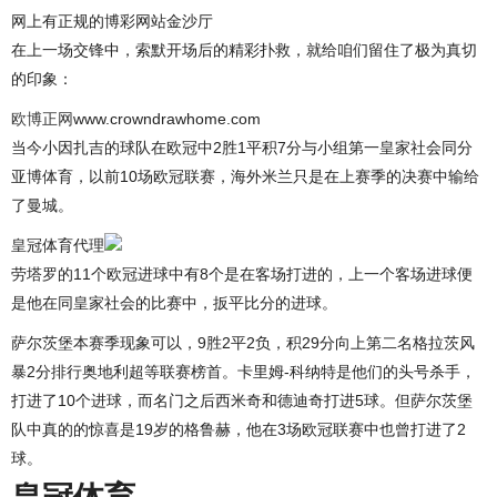
网上有正规的博彩网站金沙厅
在上一场交锋中，索默开场后的精彩扑救，就给咱们留住了极为真切
的印象：
欧博正网
www.crowndrawhome.com
当今小因扎吉的球队在欧冠中2胜1平积7分与小组第一皇家社会同分
亚博体育，以前10场欧冠联赛，海外米兰只是在上赛季的决赛中输给
了曼城。
皇冠体育代理
劳塔罗的11个欧冠进球中有8个是在客场打进的，上一个客场进球便
是他在同皇家社会的比赛中，扳平比分的进球。
萨尔茨堡本赛季现象可以，9胜2平2负，积29分向上第二名格拉茨风
暴2分排行奥地利超等联赛榜首。卡里姆-科纳特是他们的头号杀手，
打进了10个进球，而名门之后西米奇和德迪奇打进5球。但萨尔茨堡
队中真的的惊喜是19岁的格鲁赫，他在3场欧冠联赛中也曾打进了2
球。