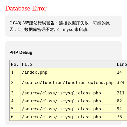
Database Error
(1040) 365建站错误警告：连接数据库失败，可能的原
因：1、数据库密码不对; 2、mysql未启动。
PHP Debug
No.
File
Line
1
/index.php
14
2
/source/function/function_extend.php
324
3
/source/class/jzmysql.class.php
211
4
/source/class/jzmysql.class.php
62
5
/source/class/jzmysql.class.php
94
6
/source/class/jzmysql.class.php
76