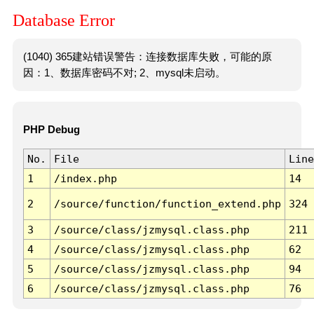
Database Error
(1040) 365建站错误警告：连接数据库失败，可能的原
因：1、数据库密码不对; 2、mysql未启动。
PHP Debug
No.
File
Line
1
/index.php
14
2
/source/function/function_extend.php
324
3
/source/class/jzmysql.class.php
211
4
/source/class/jzmysql.class.php
62
5
/source/class/jzmysql.class.php
94
6
/source/class/jzmysql.class.php
76