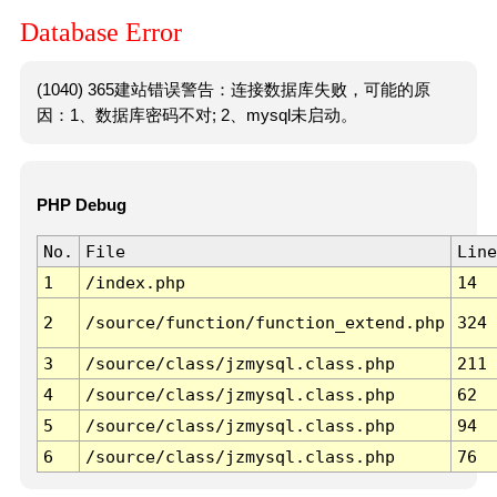
Database Error
(1040) 365建站错误警告：连接数据库失败，可能的原
因：1、数据库密码不对; 2、mysql未启动。
PHP Debug
No.
File
Line
1
/index.php
14
2
/source/function/function_extend.php
324
3
/source/class/jzmysql.class.php
211
4
/source/class/jzmysql.class.php
62
5
/source/class/jzmysql.class.php
94
6
/source/class/jzmysql.class.php
76