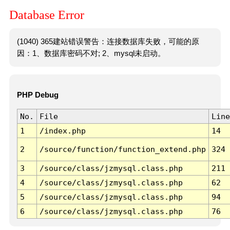
Database Error
(1040) 365建站错误警告：连接数据库失败，可能的原
因：1、数据库密码不对; 2、mysql未启动。
PHP Debug
No.
File
Line
1
/index.php
14
2
/source/function/function_extend.php
324
3
/source/class/jzmysql.class.php
211
4
/source/class/jzmysql.class.php
62
5
/source/class/jzmysql.class.php
94
6
/source/class/jzmysql.class.php
76