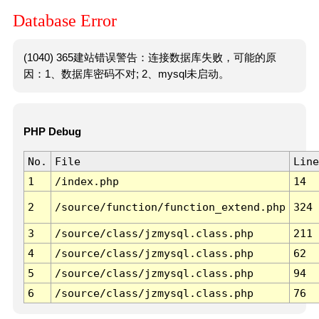
Database Error
(1040) 365建站错误警告：连接数据库失败，可能的原
因：1、数据库密码不对; 2、mysql未启动。
PHP Debug
No.
File
Line
1
/index.php
14
2
/source/function/function_extend.php
324
3
/source/class/jzmysql.class.php
211
4
/source/class/jzmysql.class.php
62
5
/source/class/jzmysql.class.php
94
6
/source/class/jzmysql.class.php
76