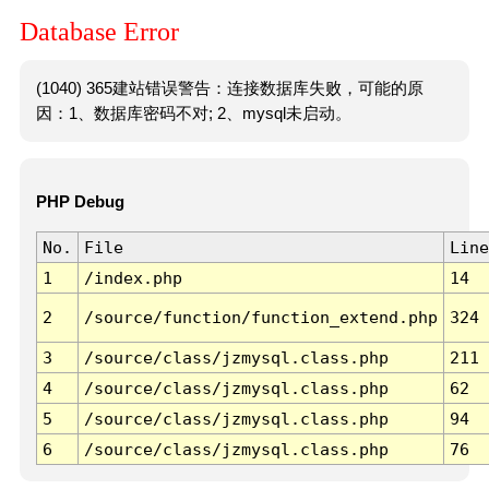
Database Error
(1040) 365建站错误警告：连接数据库失败，可能的原
因：1、数据库密码不对; 2、mysql未启动。
PHP Debug
No.
File
Line
1
/index.php
14
2
/source/function/function_extend.php
324
3
/source/class/jzmysql.class.php
211
4
/source/class/jzmysql.class.php
62
5
/source/class/jzmysql.class.php
94
6
/source/class/jzmysql.class.php
76