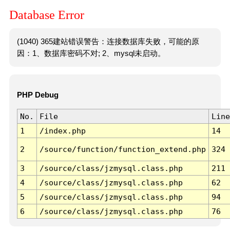
Database Error
(1040) 365建站错误警告：连接数据库失败，可能的原
因：1、数据库密码不对; 2、mysql未启动。
PHP Debug
No.
File
Line
1
/index.php
14
2
/source/function/function_extend.php
324
3
/source/class/jzmysql.class.php
211
4
/source/class/jzmysql.class.php
62
5
/source/class/jzmysql.class.php
94
6
/source/class/jzmysql.class.php
76