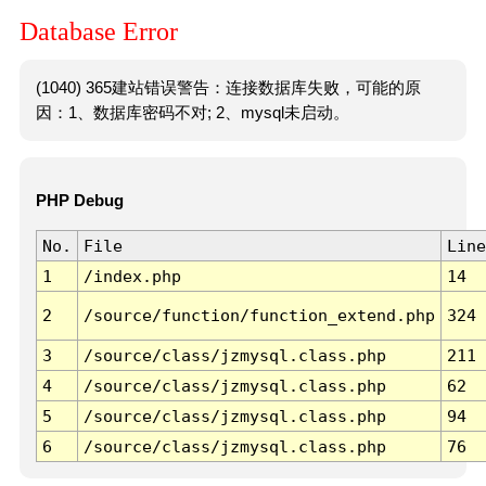
Database Error
(1040) 365建站错误警告：连接数据库失败，可能的原
因：1、数据库密码不对; 2、mysql未启动。
PHP Debug
No.
File
Line
1
/index.php
14
2
/source/function/function_extend.php
324
3
/source/class/jzmysql.class.php
211
4
/source/class/jzmysql.class.php
62
5
/source/class/jzmysql.class.php
94
6
/source/class/jzmysql.class.php
76