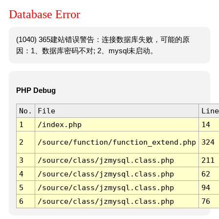
Database Error
(1040) 365建站错误警告：连接数据库失败，可能的原
因：1、数据库密码不对; 2、mysql未启动。
PHP Debug
No.
File
Line
1
/index.php
14
2
/source/function/function_extend.php
324
3
/source/class/jzmysql.class.php
211
4
/source/class/jzmysql.class.php
62
5
/source/class/jzmysql.class.php
94
6
/source/class/jzmysql.class.php
76