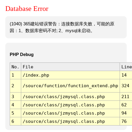
Database Error
(1040) 365建站错误警告：连接数据库失败，可能的原
因：1、数据库密码不对; 2、mysql未启动。
PHP Debug
No.
File
Line
1
/index.php
14
2
/source/function/function_extend.php
324
3
/source/class/jzmysql.class.php
211
4
/source/class/jzmysql.class.php
62
5
/source/class/jzmysql.class.php
94
6
/source/class/jzmysql.class.php
76